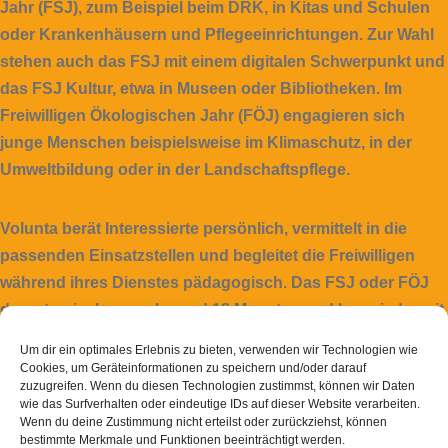
Jahr (FSJ), zum Beispiel beim DRK, in Kitas und Schulen
oder Krankenhäusern und Pflegeeinrichtungen. Zur Wahl
stehen auch das FSJ mit einem digitalen Schwerpunkt und
das FSJ Kultur, etwa in Museen oder Bibliotheken. Im
Freiwilligen Ökologischen Jahr (FÖJ) engagieren sich
junge Menschen beispielsweise im Klimaschutz, in der
Umweltbildung oder in der Landschaftspflege.
Volunta berät Interessierte persönlich, vermittelt in die
passenden Einsatzstellen und begleitet die Freiwilligen
während ihres Dienstes pädagogisch. Das FSJ oder FÖJ
dauert zwischen sechs und 18 Monaten und kann jederzeit
gestartet werden. Noten und Schulabschluss spielen keine
Um dir ein optimales Erlebnis zu bieten, verwenden wir Technologien wie
Rolle, die Teilnahme ist zwischen 15 und 27 Jahren
Cookies, um Geräteinformationen zu speichern und/oder darauf
zuzugreifen. Wenn du diesen Technologien zustimmst, können wir Daten
möglich.
wie das Surfverhalten oder eindeutige IDs auf dieser Website verarbeiten.
Wenn du deine Zustimmung nicht erteilst oder zurückziehst, können
bestimmte Merkmale und Funktionen beeinträchtigt werden.