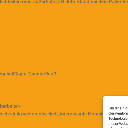
ichkeiten oder außerhalb (z.B. Info-Stand bei dem Patiente
regelmäßigen Teamtreffen?
arbeiter-
Um dir ein o
 sich stetig weiterentwickelt, interessante Kontakte, Inhou
Geräteinfor
Technologien
.
dieser Websi