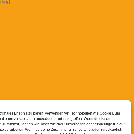
ntag)
ptimales Erlebnis zu bieten, verwenden wir Technologien wie Cookies, um
se-Schulungen sowie
mationen zu speichern und/oder darauf zuzugreifen. Wenn du diesen
 zustimmst, können wir Daten wie das Surfverhalten oder eindeutige IDs auf
te verarbeiten. Wenn du deine Zustimmung nicht erteilst oder zurückziehst,